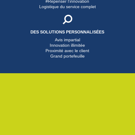
#Repenser l'innovation
Logistique du service complet
DES SOLUTIONS PERSONNALISÉES
Avis impartial
Innovation illimitée
Proximité avec le client
Grand portefeuille