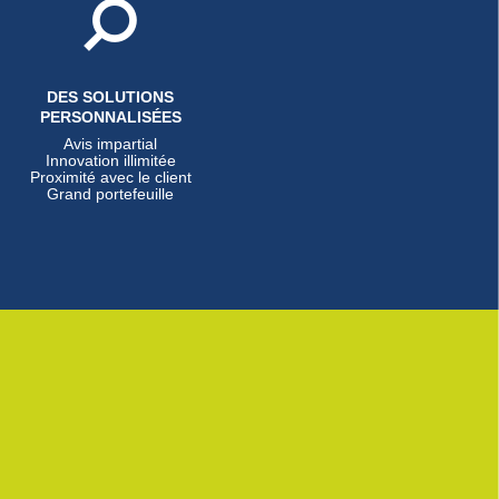
DES SOLUTIONS
PERSONNALISÉES
Avis impartial
Innovation illimitée
Proximité avec le client
Grand portefeuille