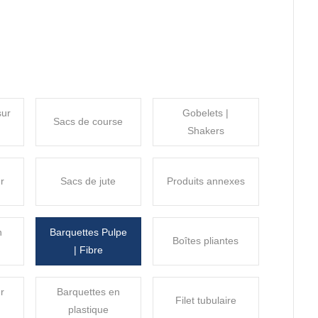
sur
Gobelets |
Sacs de course
Shakers
r
Sacs de jute
Produits annexes
n
Barquettes Pulpe
Boîtes pliantes
| Fibre
ur
Barquettes en
Filet tubulaire
plastique