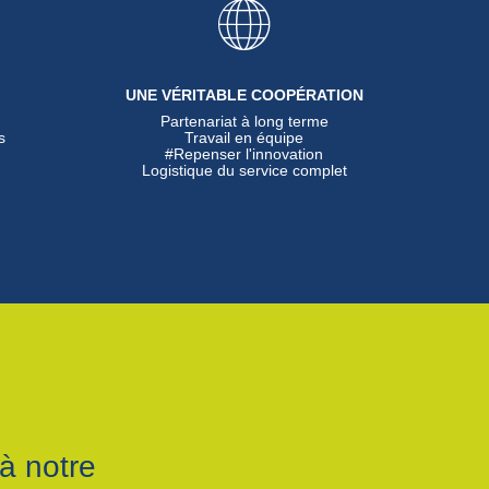
UNE VÉRITABLE COOPÉRATION
Partenariat à long terme
s
Travail en équipe
#Repenser l'innovation
Logistique du service complet
à notre