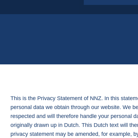
Sachet en film plastique
Sacs de course
Sacs de jute
Sacs en filet
Sacs en papier
This is the Privacy Statement of NNZ. In this stat
personal data we obtain through our website. We beli
respected and will therefore handle your personal d
originally drawn up in Dutch. This Dutch text will the
privacy statement may be amended, for example, by 