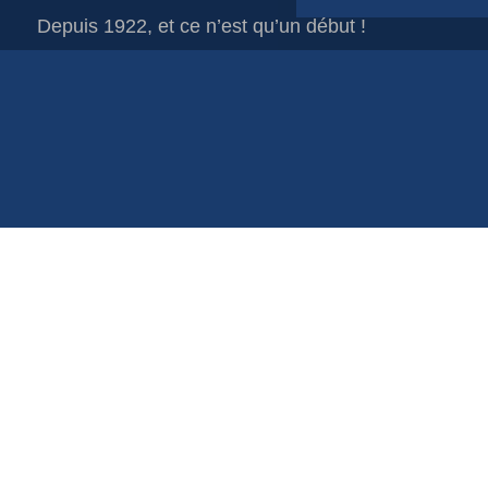
Depuis 1922, et ce n’est qu’un début !
Sachet en film plastique
Sacs de course
Sacs de jute
Sacs en filet
Sacs en papier