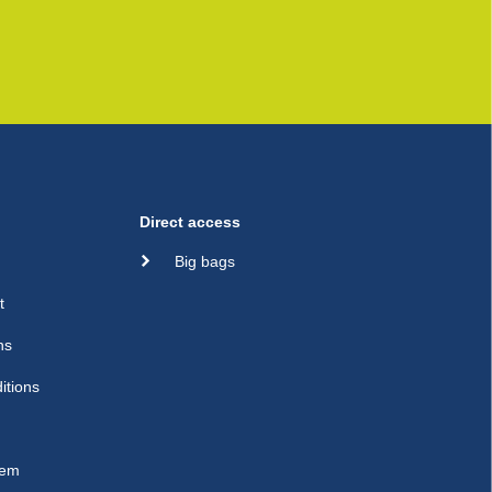
Direct access
Big bags
t
ns
itions
sem