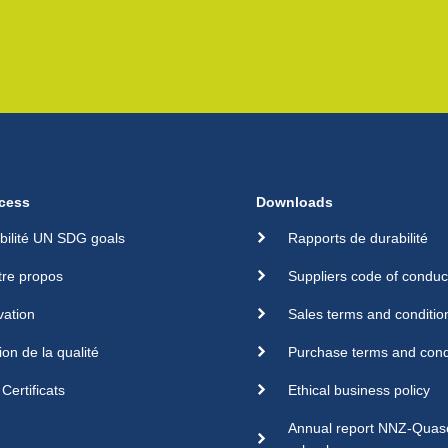
cess
Downloads
bilité UN SDG goals
Rapports de durabilité
tre propos
Suppliers code of conduc
vation
Sales terms and conditio
ion de la qualité
Purchase terms and cond
Certificats
Ethical business policy
Annual report NNZ-Qua