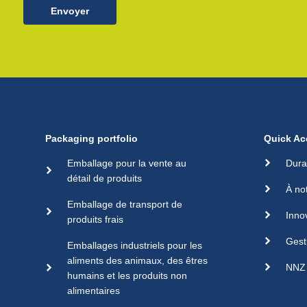
Envoyer
Packaging portfolio
Quick Ac
Emballage pour la vente au
Dura
détail de produits
À no
Emballage de transport de
Inno
produits frais
Gest
Emballages industriels pour les
aliments des animaux, des êtres
NNZ 
humains et les produits non
alimentaires