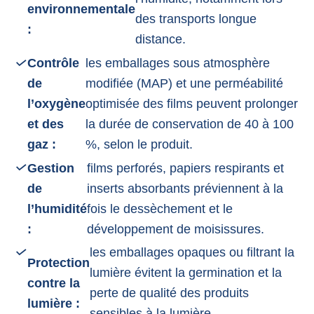
environnementale
des transports longue
:
distance.
Contrôle
les emballages sous atmosphère
de
modifiée (MAP) et une perméabilité
l’oxygène
optimisée des films peuvent prolonger
et des
la durée de conservation de 40 à 100
gaz :
%, selon le produit.
Gestion
films perforés, papiers respirants et
de
inserts absorbants préviennent à la
l’humidité
fois le dessèchement et le
:
développement de moisissures.
les emballages opaques ou filtrant la
Protection
lumière évitent la germination et la
contre la
perte de qualité des produits
lumière :
sensibles à la lumière.