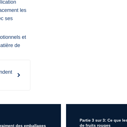
lication
cacement les
ec ses
otionnels et
matière de
endent
Partie 3 sur 3: Ce que 
de fruits rouges
vraiment des emballages