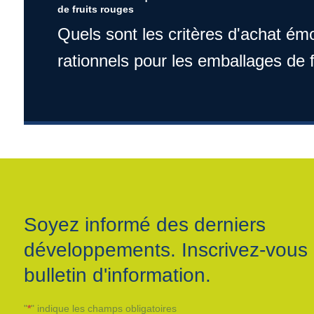
de fruits rouges
Quels sont les critères d'achat émo
rationnels pour les emballages de 
Soyez informé des derniers
développements. Inscrivez-vous 
bulletin d'information.
"
*
" indique les champs obligatoires