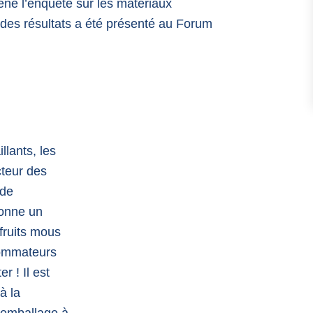
ené l’enquête sur les matériaux
 des résultats a été présenté au Forum
llants, les
cteur des
 de
donne un
fruits mous
sommateurs
r ! Il est
à la