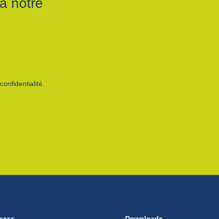
à notre
onfidentialité.
cess
Downloads