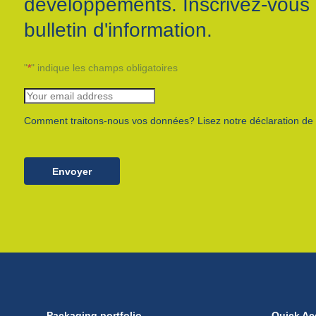
développements. Inscrivez-vous 
bulletin d'information.
"
*
" indique les champs obligatoires
Comment traitons-nous vos données? Lisez notre déclaration de c
Envoyer
Packaging portfolio
Quick Ac