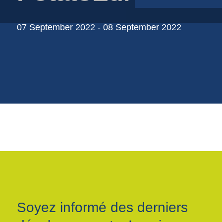
Sachet en film plastique
Sacs de course
07 September 2022 - 08 September 2022
Sacs de jute
Sacs en filet
Sacs en papier
Soyez informé des derniers