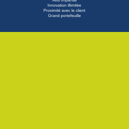
Avis impartial
Innovation illimitée
Proximité avec le client
Grand portefeuille