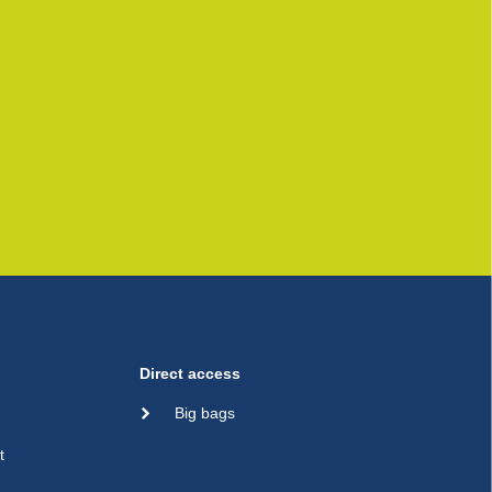
Direct access
Big bags
t