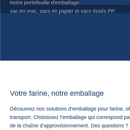
Notre portefeuille d'emballages en farine se compo
Sachet en film plastique
sac en vrac, sacs en papier et sacs tissés PP.
Sacs de course
Sacs de jute
Sacs en filet
Sacs en papier
Votre farine, notre emballage
Découvrez nos solutions d’emballage pour farine, offr
transport. Choisissez l’emballage qui correspond pa
de la chaîne d’approvisionnement. Des questions ?