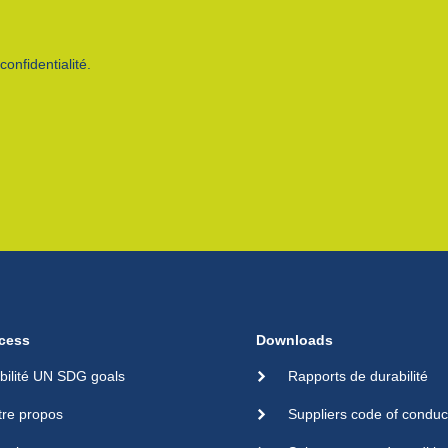
onfidentialité.
cess
Downloads
bilité UN SDG goals
Rapports de durabilité
tre propos
Suppliers code of conduc