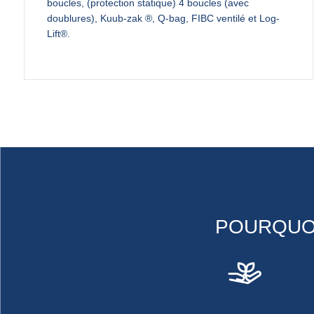
boucles, (protection statique) 4 boucles (avec
doublures), Kuub-zak ®, Q-bag, FIBC ventilé et Log-
Lift®.
POURQUOI