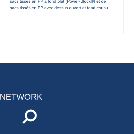
sacs tissés en PP à fond plat (Power-Block®) et de
sacs tissés en PP avec dessus ouvert et fond cousu.
G NETWORK