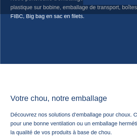
plastique sur bobine, emballage de transport, boîtes
Sachet en film plastique
FIBC, Big bag en sac en filets.
Sacs de course
Sacs de jute
Sacs en filet
Sacs en papier
Votre chou, notre emballage
Découvrez nos solutions d’emballage pour choux. Ces
pour une bonne ventilation ou un emballage hermétiq
la qualité de vos produits à base de chou.