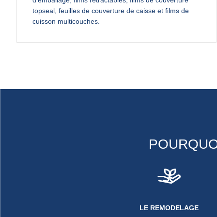
topseal, feuilles de couverture de caisse et films de
cuisson multicouches.
POURQUOI
LE REMODELAGE