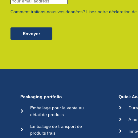
Comment traitons-nous vos données? Lisez notre déclaration de c
Envoyer
Packaging portfolio
Quick Ac
Emballage pour la vente au
Dura
détail de produits
À no
Emballage de transport de
Inno
produits frais