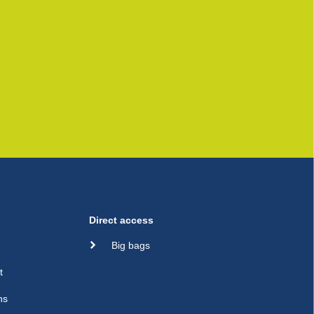
Direct access
Big bags
t
ns