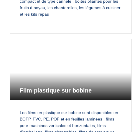
compact et de type cannelé : boîtes pliantes pour les
fruits à noyau, les chanterelles, les légumes à cuisiner
et les kits repas
Film plastique sur bobine
Les films en plastique sur bobine sont disponibles en
BOPP, PVC, PE, POF et en feuilles laminées : films
pour machines verticales et horizontales, films
d'emballage, films rétractables, films de couverture