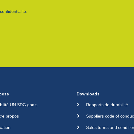
onfidentialité.
cess
Downloads
bilité UN SDG goals
Rapports de durabilité
tre propos
Suppliers code of conduc
vation
Sales terms and conditio